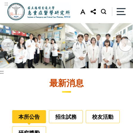
:::
:::
:::
最新消息
本所公告
招生試務
校友活動
研究獎勵