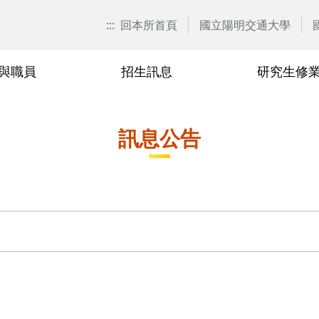
:::
回本所首頁
國立陽明交通大學
與職員
招生訊息
研究生修
歷任所長
校外(臨床)合聘教師
博士班
課程異動彙整
2024
兼任教師
研究生論
研究生申
2023
訊息公告
要點
博士生資格考核
業規章
博士班114學年度修業規章
業規章
博士班113學年度修業規章
業規章
博士班112學年度修業規章
業規章
博士班111學年度修業規章