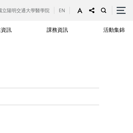
國立陽明交通大學醫學院
EN
業資訊
課務資訊
活動集錦
文發表評選與獎勵
請遠距上課專區
行政人員
2022