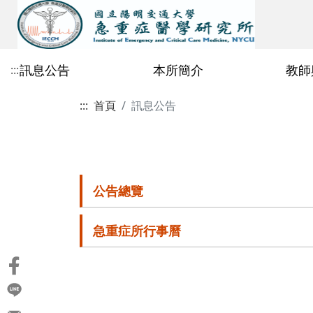
訊息公告
本所簡介
教師
:::
:::
首頁
訊息公告
公告總覽
歷史沿革
專任教師
115學年度招生公告
修業相關檔案
課程行事曆
2026
急重症所行事曆
教育目標與辦學特色
校內合聘教師
碩士班
課程地圖
2025
鄭玫枝教授
115學年度碩士班一般招生初試
碩博共同區
碩士生資格考核
合格榜單暨複試通知
2021
~2020
陳理維教授
碩士班專區
碩士班114學年度修
公告總覽
許瀚水教授
博士班專區
碩士班113學年度修
急重症所行事曆
林邑璁教授
碩士班112學年度修
劉嘉仁教授
碩士班111學年度修
丁乾坤教授