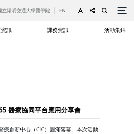
國立陽明交通大學醫學院
EN
業資訊
課務資訊
活動集錦
文發表評選與獎勵
請遠距上課專區
行政人員
2022
365 醫療協同平台應用分享會
於臺北榮總醫療創新中心（CiC）圓滿落幕。本次活動