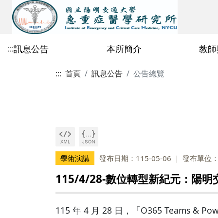
訊息公告
本所簡介
教師
:::
:::
首頁
訊息公告
公告總覽
公告總覽
歷史沿革
專任教師
115學年度招生公告
修業相關檔案
課程行事曆
2026
急重症所行事曆
教育目標與辦學特色
校內合聘教師
碩士班
課程地圖
2025
鄭玫枝教授
115學年度碩士班一般招生初試
碩博共同區
碩士生資格考核
合格榜單暨複試通知
2021
~2020
陳理維教授
碩士班專區
碩士班114學年度修
許瀚水教授
博士班專區
碩士班113學年度修
學術演講
發布日期：115-05-06
發布單位
林邑璁教授
碩士班112學年度修
115/4/28-數位轉型新紀元：
劉嘉仁教授
碩士班111學年度修
丁乾坤教授
115 年 4 月 28 日，「O365 Tea