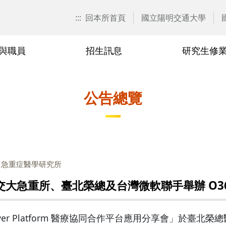
:::
回本所首頁
國立陽明交通大學
與職員
招生訊息
研究生修
歷任所長
校外(臨床)合聘教師
博士班
課程異動彙整
2024
兼任教師
研究生論
研究生申
2023
公告總覽
要點
博士生資格考核
業規章
博士班114學年度修業規章
業規章
博士班113學年度修業規章
：急重症醫學研究所
業規章
博士班112學年度修業規章
陽明交大急重所、臺北榮總及台灣微軟聯手舉辦 O
業規章
博士班111學年度修業規章
ms & Power Platform 醫療協同合作平台應用分享會」