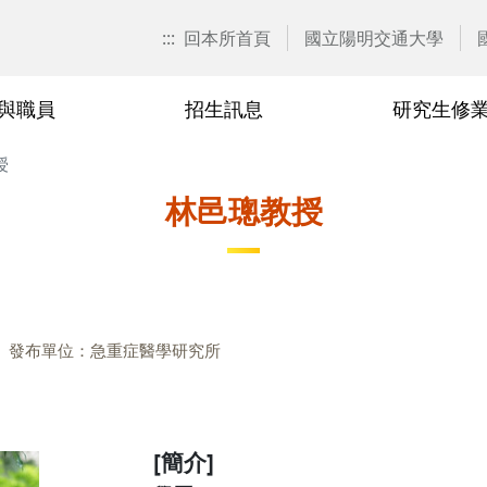
:::
回本所首頁
國立陽明交通大學
與職員
招生訊息
研究生修
授
歷任所長
校外(臨床)合聘教師
博士班
課程異動彙整
2024
兼任教師
研究生論
研究生申
2023
林邑璁教授
要點
博士生資格考核
業規章
博士班114學年度修業規章
業規章
博士班113學年度修業規章
發布單位：急重症醫學研究所
業規章
博士班112學年度修業規章
業規章
博士班111學年度修業規章
[簡介]