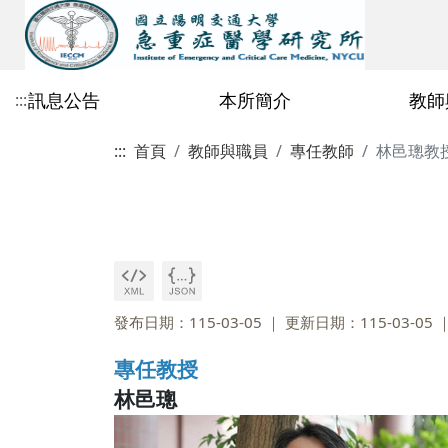
訊息公告
本所簡介
教師
:::
:::
首頁
教師與職員
專任教師
林邑璁教
公告總覽
歷史沿革
專任教師
115學年度招生公告
修業相關檔案
課程行事曆
2026
急重症所行事曆
教育目標與辦學特色
校內合聘教師
碩士班
課程地圖
2025
鄭玫枝教授
115學年度碩士班一般招生初試
碩博共同區
碩士生資格考核
合格榜單暨複試通知
2021
~2020
陳理維教授
碩士班專區
碩士班114學年度修
許瀚水教授
博士班專區
碩士班113學年度修
發布日期：115-03-05
更新日期：115-03-05
林邑璁教授
碩士班112學年度修
專任教授
劉嘉仁教授
碩士班111學年度修
林邑璁
丁乾坤教授