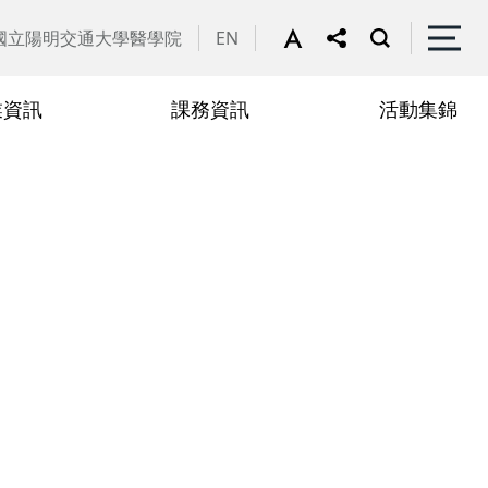
國立陽明交通大學醫學院
EN
業資訊
課務資訊
活動集錦
文發表評選與獎勵
請遠距上課專區
行政人員
2022