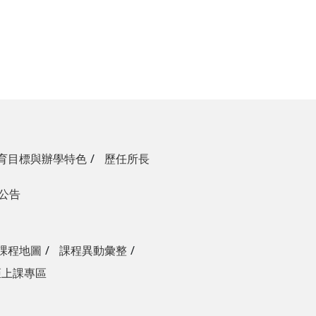
育目標與辦學特色
歷任所長
生公告
課程地圖
課程異動彙整
距上課專區