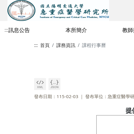
訊息公告
本所簡介
教師
:::
:::
首頁
課務資訊
課程行事曆
公告總覽
歷史沿革
專任教師
115學年度招生公告
修業相關檔案
課程行事曆
2026
急重症所行事曆
教育目標與辦學特色
校內合聘教師
碩士班
課程地圖
2025
鄭玫枝教授
115學年度碩士班一般招生初試
碩博共同區
碩士生資格考核
合格榜單暨複試通知
2021
~2020
陳理維教授
碩士班專區
碩士班114學年度修
許瀚水教授
博士班專區
碩士班113學年度修
發布日期：115-02-03
發布單位：急重症醫學
林邑璁教授
碩士班112學年度修
提
劉嘉仁教授
碩士班111學年度修
丁乾坤教授