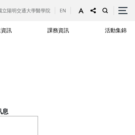
國立陽明交通大學醫學院
EN
業資訊
課務資訊
活動集錦
文發表評選與獎勵
請遠距上課專區
行政人員
2022
訊息