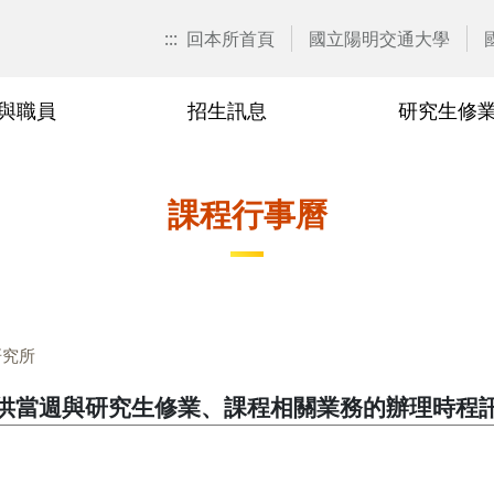
:::
回本所首頁
國立陽明交通大學
與職員
招生訊息
研究生修
歷任所長
校外(臨床)合聘教師
博士班
課程異動彙整
2024
兼任教師
研究生論
研究生申
2023
課程行事曆
要點
博士生資格考核
業規章
博士班114學年度修業規章
業規章
博士班113學年度修業規章
研究所
業規章
博士班112學年度修業規章
供當週與研究生修業、課程相關業務的辦理時程
業規章
博士班111學年度修業規章