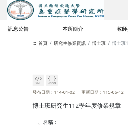
訊息公告
本所簡介
教師
:::
:::
首頁
研究生修業資訊
博士班
博士班
公告總覽
歷史沿革
專任教師
115學年度招生公告
修業相關檔案
課程行事曆
2026
急重症所行事曆
教育目標與辦學特色
校內合聘教師
碩士班
課程地圖
2025
鄭玫枝教授
115學年度碩士班一般招生初試
碩博共同區
碩士生資格考核
合格榜單暨複試通知
2021
~2020
陳理維教授
碩士班專區
碩士班114學年度修
許瀚水教授
博士班專區
碩士班113學年度修
發布日期：114-01-02
更新日期：115-06-12
林邑璁教授
碩士班112學年度修
博士班研究生112學年度修業規章
劉嘉仁教授
碩士班111學年度修
丁乾坤教授
一、名稱：