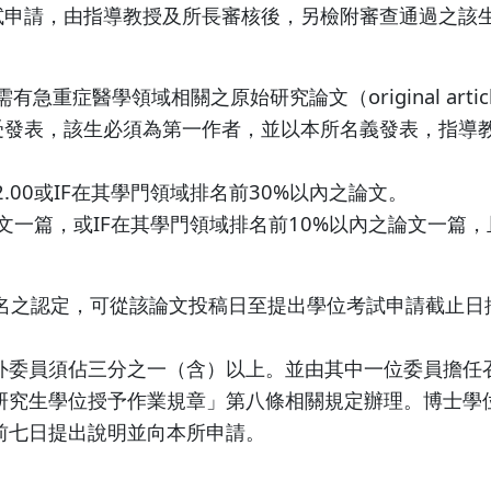
試申請，由指導教授及所長審核後，另檢附審查通過之該
重症醫學領域相關之原始研究論文（original articl
）列名之期刊接受發表，該生必須為第一作者，並以本所名義發表
F）≧2.00或IF在其學門領域排名前30%以內之論文。
5.00之論文一篇，或IF在其學門領域排名前10%以內之論文一篇，
排名之認定，可從該論文投稿日至提出學位考試申請截止日
外委員須佔三分之一（含）以上。並由其中一位委員擔任
研究生學位授予作業規章」第八條相關規定辦理。博士學
前七日提出說明並向本所申請。