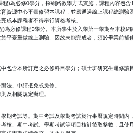
課程)為必修0學分，採網路教學方式實施，課程內容包含
教育資源中心平臺修習本課程，並應通過線上課程總測驗
未完成本課程者不得舉行資格考核。
程)為必修課程0學分。本所學生於入學第一學期至本校
次於平臺重做線上測驗。因故未能完成者，須於畢業前補
其中包含本所訂定之必修科目學分；碩士班研究生逕修讀
分辦法」申請抵免或免修。
學則及相關規定辦理。
、學期考試等。期中考試及學期考試於行事曆規定時間內
時考核、期中考試、學期考試等項目核計後取整數，且使
即完成學期成績繳交，並永久保存。