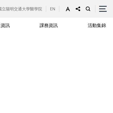
國立陽明交通大學醫學院
EN
業資訊
課務資訊
活動集錦
文發表評選與獎勵
請遠距上課專區
行政人員
2022