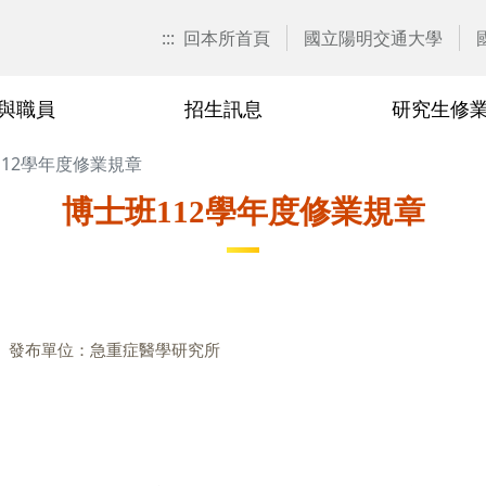
:::
回本所首頁
國立陽明交通大學
與職員
招生訊息
研究生修
112學年度修業規章
歷任所長
校外(臨床)合聘教師
博士班
課程異動彙整
2024
兼任教師
研究生論
研究生申
2023
博士班112學年度修業規章
要點
博士生資格考核
業規章
博士班114學年度修業規章
業規章
博士班113學年度修業規章
發布單位：急重症醫學研究所
業規章
博士班112學年度修業規章
業規章
博士班111學年度修業規章